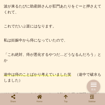
波が来るたびに助産師さんが肛門あたりをぐーと押さえて
くれて、
これでだいぶ楽にはなります。
私は妊娠中から痔になっていたので、
「これ絶対、痔が悪化するやつだ…どうなるんだろう」と
か
途中は痔のことばかり考えていました笑
（途中で破水も
しました）
目次
そして遂に、いきんでいいという許しを得て何回かいきむ
も、手応えは無く…
Share
Home
Top
Sidebar